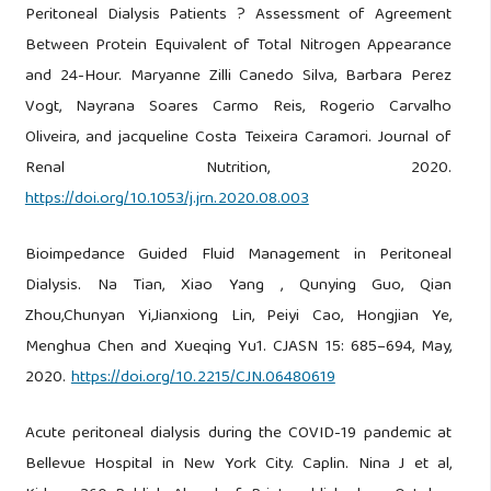
Peritoneal Dialysis Patients ? Assessment of Agreement
Between Protein Equivalent of Total Nitrogen Appearance
and 24-Hour. Maryanne Zilli Canedo Silva, Barbara Perez
Vogt, Nayrana Soares Carmo Reis, Rogerio Carvalho
Oliveira, and jacqueline Costa Teixeira Caramori. Journal of
Renal Nutrition, 2020.
https://doi.org/10.1053/j.jrn.2020.08.003
Bioimpedance Guided Fluid Management in Peritoneal
Dialysis. Na Tian, Xiao Yang , Qunying Guo, Qian
Zhou,Chunyan Yi,Jianxiong Lin, Peiyi Cao, Hongjian Ye,
Menghua Chen and Xueqing Yu1. CJASN 15: 685–694, May,
2020.
https://doi.org/10.2215/CJN.06480619
Acute peritoneal dialysis during the COVID-19 pandemic at
Bellevue Hospital in New York City. Caplin. Nina J et al,