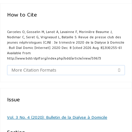
How to Cite
Carceles O, Gosselin M, Lanot A, Lavainne F, Morinière Beaume J,
Nodimar C, Seret G, Vrigneaud L, Bataille S. Revue de presse club des
jeunes néphrologues (CJN) : 3e trimestre 2020 de la Dialyse à Domicile
. Bull Dial Domic [Internet]. 2020 Dec. 8 [cited 2026 Aug. 8];3(4):255-61.
Available from:
http://www.bdd.rdplf.org/index.php/bdd/article/view/59673
More Citation Formats
Issue
Vol. 3 No. 4 (2020): Bulletin de la Dialyse à Domicile