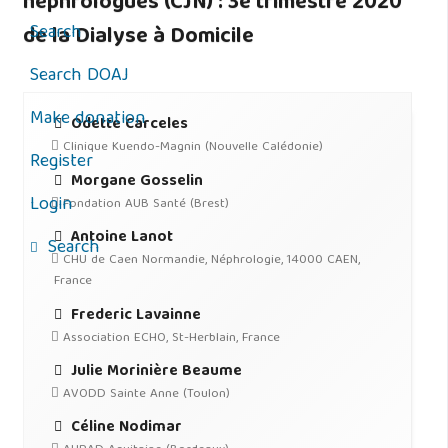
néphrologues (CJN) : 3e trimestre 2020
Search
de la Dialyse à Domicile
Search DOAJ
Make donation
Odette Carceles
Clinique Kuendo-Magnin (Nouvelle Calédonie)
Register
Morgane Gosselin
Login
Fondation AUB Santé (Brest)
Antoine Lanot
Search
CHU de Caen Normandie, Néphrologie, 14000 CAEN,
France
Frederic Lavainne
Association ECHO, St-Herblain, France
Julie Morinière Beaume
AVODD Sainte Anne (Toulon)
Céline Nodimar