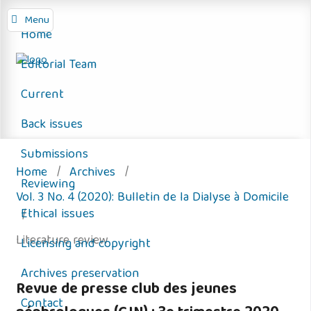
Menu
Home
Editorial Team
Current
Back issues
Submissions
Home
/
Archives
/
Reviewing
Vol. 3 No. 4 (2020): Bulletin de la Dialyse à Domicile
Ethical issues
/
Literature review
Licensing and copyright
Archives preservation
Revue de presse club des jeunes
Contact