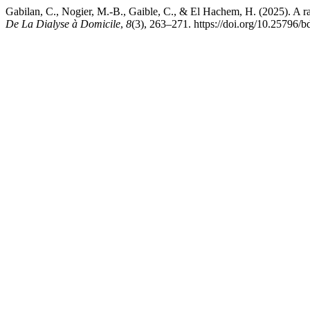
Gabilan, C., Nogier, M.-B., Gaible, C., & El Hachem, H. (2025). A ra
De La Dialyse à Domicile
,
8
(3), 263–271. https://doi.org/10.25796/