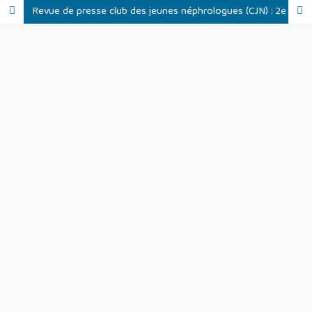
Revue de presse club des jeunes néphrologues (CJN) : 2e trimestre 2020 de la Dialyse à Domicile