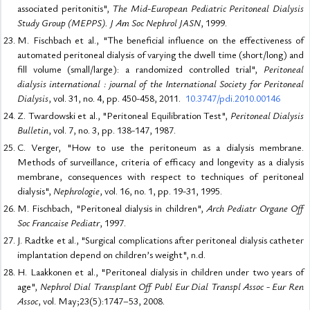
associated peritonitis",
The Mid-European Pediatric Peritoneal Dialysis
Study Group (MEPPS). J Am Soc Nephrol JASN
, 1999.
M. Fischbach et al., "The beneficial influence on the effectiveness of
automated peritoneal dialysis of varying the dwell time (short/long) and
fill volume (small/large): a randomized controlled trial",
Peritoneal
dialysis international : journal of the International Society for Peritoneal
Dialysis
, vol. 31, no. 4, pp. 450-458, 2011.
10.3747/pdi.2010.00146
Z. Twardowski et al., "Peritoneal Equilibration Test",
Peritoneal Dialysis
Bulletin
, vol. 7, no. 3, pp. 138-147, 1987.
C. Verger, "How to use the peritoneum as a dialysis membrane.
Methods of surveillance, criteria of efficacy and longevity as a dialysis
membrane, consequences with respect to techniques of peritoneal
dialysis",
Nephrologie
, vol. 16, no. 1, pp. 19-31, 1995.
M. Fischbach, "Peritoneal dialysis in children",
Arch Pediatr Organe Off
Soc Francaise Pediatr
, 1997.
J. Radtke et al., "Surgical complications after peritoneal dialysis catheter
implantation depend on children’s weight", n.d.
H. Laakkonen et al., "Peritoneal dialysis in children under two years of
age",
Nephrol Dial Transplant Off Publ Eur Dial Transpl Assoc - Eur Ren
Assoc
, vol. May;23(5):1747–53, 2008.