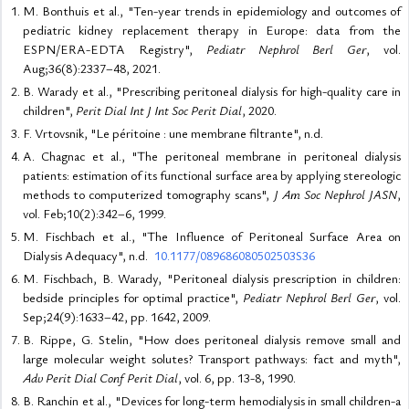
M. Bonthuis et al., "Ten-year trends in epidemiology and outcomes of
pediatric kidney replacement therapy in Europe: data from the
ESPN/ERA-EDTA Registry",
Pediatr Nephrol Berl Ger
, vol.
Aug;36(8):2337–48, 2021.
B. Warady et al., "Prescribing peritoneal dialysis for high-quality care in
children",
Perit Dial Int J Int Soc Perit Dial
, 2020.
F. Vrtovsnik, "Le péritoine : une membrane filtrante", n.d.
A. Chagnac et al., "The peritoneal membrane in peritoneal dialysis
patients: estimation of its functional surface area by applying stereologic
methods to computerized tomography scans",
J Am Soc Nephrol JASN
,
vol. Feb;10(2):342–6, 1999.
M. Fischbach et al., "The Influence of Peritoneal Surface Area on
Dialysis Adequacy", n.d.
10.1177/089686080502503S36
M. Fischbach, B. Warady, "Peritoneal dialysis prescription in children:
bedside principles for optimal practice",
Pediatr Nephrol Berl Ger
, vol.
Sep;24(9):1633–42, pp. 1642, 2009.
B. Rippe, G. Stelin, "How does peritoneal dialysis remove small and
large molecular weight solutes? Transport pathways: fact and myth",
Adv Perit Dial Conf Perit Dial
, vol. 6, pp. 13-8, 1990.
B. Ranchin et al., "Devices for long-term hemodialysis in small children-a