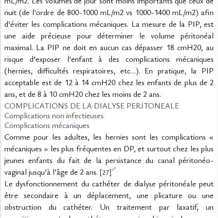
mL/m2. Les volumes de jour sont moins importants que ceux de 
nuit (de l’ordre de 800-1000 mL/m2 vs 1000-1400 mL/m2) afin 
d’éviter les complications mécaniques. La mesure de la PIP, est 
une aide précieuse pour déterminer le volume péritonéal 
maximal. La PIP ne doit en aucun cas dépasser 18 cmH20, au 
risque d’exposer l’enfant à des complications mécaniques 
(hernies, difficultés respiratoires, etc…). En pratique, la PIP 
acceptable est de 12 à 14 cmH20 chez les enfants de plus de 2 
ans, et de 8 à 10 cmH20 chez les moins de 2 ans.
COMPLICATIONS DE LA DIALYSE PERITONEALE
Complications non infectieuses
Complications mécaniques
Comme pour les adultes, les hernies sont les complications « 
mécaniques » les plus fréquentes en DP, et surtout chez les plus 
jeunes enfants du fait de la persistance du canal péritonéo-
vaginal jusqu’à l’âge de 2 ans. 
[27]
Le dysfonctionnement du cathéter de dialyse péritonéale peut 
être secondaire à un déplacement, une plicature ou une 
obstruction du cathéter. Un traitement par laxatif, un 