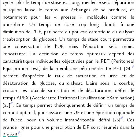
cycle : plus le temps de stase est long, meilleure sera l’épuration 
puisqu’on laisse le temps aux échanges de se produire, et 
notamment pour les « grosses » molécules comme le 
phosphate. Un temps de stase trop long aboutit à une 
diminution de l’UF, par perte du pouvoir osmotique du dialysat 
(réabsorption du glucose). Un temps de stase court permettra 
une conservation de l’UF, mais l’épuration sera moins 
importante. La définition de temps optimaux dépend des 
caractéristiques individuelles objectivées par le PET (Peritoneal 
Equilipration Test) de la membrane péritonéale. Le PET 
[24]
permet d’apprécier le taux de saturation en urée et de 
désaturation du glucose, du dialysat. L’aire sous la courbe, 
croisant les taux de saturation et de désaturation, définit le 
temps APEX (Accelerated Peritoneal Equilibration eXamination) 
. Ce temps permet théoriquement de définir un temps de 
[25]
contact optimal, pour assurer une UF et une épuration optimale 
de l’urée, pour un volume intrapéritonéal défini 
. Ces 
[26]
grande lignes pour une prescription de DP sont résumés dans la 
.
Figure 5