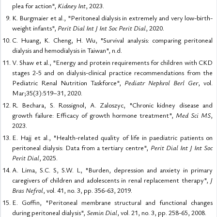
plea for action",
Kidney Int
, 2023.
K. Burgmaier et al., "Peritoneal dialysis in extremely and very low-birth-
weight infants",
Perit Dial Int J Int Soc Perit Dial
, 2020.
C. Huang, K. Cheng, H. Wu, "Survival analysis: comparing peritoneal
dialysis and hemodialysis in Taiwan", n.d.
V. Shaw et al., "Energy and protein requirements for children with CKD
stages 2-5 and on dialysis-clinical practice recommendations from the
Pediatric Renal Nutrition Taskforce",
Pediatr Nephrol Berl Ger
, vol.
Mar;35(3):519–31, 2020.
R. Bechara, S. Rossignol, A. Zaloszyc, "Chronic kidney disease and
growth failure: Efficacy of growth hormone treatment",
Med Sci MS
,
2023.
E. Hajj et al., "Health-related quality of life in paediatric patients on
peritoneal dialysis: Data from a tertiary centre",
Perit Dial Int J Int Soc
Perit Dial
, 2025.
A. Lima, S.C. S, S.W. L, "Burden, depression and anxiety in primary
caregivers of children and adolescents in renal replacement therapy",
J
Bras Nefrol
, vol. 41, no. 3, pp. 356-63, 2019.
E. Goffin, "Peritoneal membrane structural and functional changes
during peritoneal dialysis",
Semin Dial
, vol. 21, no. 3, pp. 258-65, 2008.