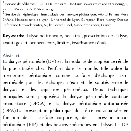
1
Service de pédiatrie 1, CHU Hautepierre, Hôpitaux universitaires de Strasbourg, 1,
avenue Molière, 67200 Strasbourg;
2
Service de néphrologie-rhumatologie-dermatologie pédiatrique, Hôpital Femme Mère
Enfant, Hospices civils de Lyon, Université de Lyon, European Rare Kidney Disease
Reference Network center, 59, boulevard Pinel, 69677 Bron cedex, France
Keywords
: dialyse peritoneale, pediatrie, prescription de dialyse,
avantages et inconvenients, limites, insuffisance rénale
Abstract
La dialyse péritonéale (DP) est la modalité de suppléance rénale 
la plus utilisée chez l’enfant dans le monde. Elle utilise la 
membrane péritonéale comme surface d’échange semi 
perméable pour les échanges d’eau et de solutés entre le 
dialysat et les capillaires péritonéaux. Deux techniques 
principales sont proposées: la dialyse péritonéale continue 
ambulatoire (DPCA) et la dialyse péritonéale automatisée 
(DPA).La prescription pédiatrique doit être individualisée en 
fonction de la surface corporelle, de la pression intra-
péritonéale (PIP) et des besoins spécifiques en dialyse. La DP 