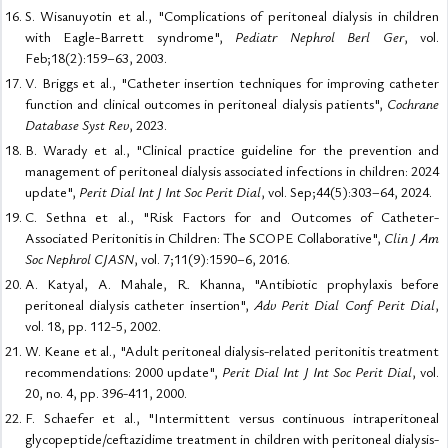
S. Wisanuyotin et al., "Complications of peritoneal dialysis in children
with Eagle-Barrett syndrome",
Pediatr Nephrol Berl Ger
, vol.
Feb;18(2):159–63, 2003.
V. Briggs et al., "Catheter insertion techniques for improving catheter
function and clinical outcomes in peritoneal dialysis patients",
Cochrane
Database Syst Rev
, 2023.
B. Warady et al., "Clinical practice guideline for the prevention and
management of peritoneal dialysis associated infections in children: 2024
update",
Perit Dial Int J Int Soc Perit Dial
, vol. Sep;44(5):303–64, 2024.
C. Sethna et al., "Risk Factors for and Outcomes of Catheter-
Associated Peritonitis in Children: The SCOPE Collaborative",
Clin J Am
Soc Nephrol CJASN
, vol. 7;11(9):1590–6, 2016.
A. Katyal, A. Mahale, R. Khanna, "Antibiotic prophylaxis before
peritoneal dialysis catheter insertion",
Adv Perit Dial Conf Perit Dial
,
vol. 18, pp. 112-5, 2002.
W. Keane et al., "Adult peritoneal dialysis-related peritonitis treatment
recommendations: 2000 update",
Perit Dial Int J Int Soc Perit Dial
, vol.
20, no. 4, pp. 396-411, 2000.
F. Schaefer et al., "Intermittent versus continuous intraperitoneal
glycopeptide/ceftazidime treatment in children with peritoneal dialysis-