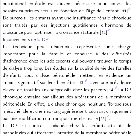
nutritionnel entérale est souvent nécessaire pour couvrir les 
besoins caloriques requis en fonction de l’âge de l’enfant 
. 
[11]
De surcroit, les enfants ayant une insuffisance rénale chronique 
sont traités par des injections quotidiennes d’hormone de 
croissance pour optimiser la croissance staturale 
.
[12]
Inconvenients de la DP
La technique peut néanmoins représenter une charge 
importante pour la famille et conduire à des difficultés 
d’adhérence chez les adolescents qui peuvent trouver le temps 
de dialyse trop long. Les études sur la qualité de vie des familles 
d’enfants sous dialyse péritonéale mettent en évidence un 
impact significatif sur leur bien-être 
, avec une prévalence 
[13]
élevée de troubles anxiodépressifs chez les parents 
.La DP 
[14]
chronique entraine par ailleurs des altérations de la membrane 
péritonéale. En effet, la dialyse chronique induit une fibrose sous 
mésothéliale et une néo-angiogénèse se traduisant cliniquement 
par une modification du transport membranaire 
.
[15]
La DP est contre - indiquée chez les enfants atteints de 
pathologies qui affectent l’intégrité de la membrane péritonéale 