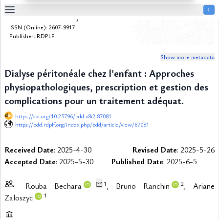
￩
Bulletin de la Dialyse à Domicile
Table
ISSN (Online): 2607-9917
Of
Publisher: RDPLF
Content
Show more metadata
List
of
Dialyse péritonéale chez l'enfant : Approches
Media
physiopathologiques, prescription et gestion des
List
of
complications pour un traitement adéquat.
Tables
https://doi.org/10.25796/bdd.v8i2.87081
Metrics
https://bdd.rdplf.org/index.php/bdd/article/view/87081
References
Received Date
: 2025-4-30
Revised Date
: 2025-5-26
Contributors
Accepted Date
: 2025-5-30
Published Date
: 2025-6-5
1
2
Rouba Bechara
, Bruno Ranchin
, Ariane
1
Zaloszyc