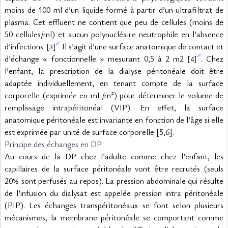
moins de 100 ml d’un liquide formé à partir d’un ultrafiltrat de 
plasma. Cet effluent ne contient que peu de cellules (moins de 
50 cellules/ml) et aucun polynucléaire neutrophile en l’absence 
d’infections. 
 Il s’agit d’une surface anatomique de contact et 
[3]
d’échange « fonctionnelle » mesurant 0,5 à 2 m2 
. Chez 
[4]
l’enfant, la prescription de la dialyse péritonéale doit être 
adaptée individuellement, en tenant compte de la surface 
corporelle (exprimée en mL/m²) pour déterminer le volume de 
remplissage intrapéritonéal (VIP). En effet, la surface 
anatomique péritonéale est invariante en fonction de l’âge si elle 
est exprimée par unité de surface corporelle [5,6].
Principe des échanges en DP
Au cours de la DP chez l’adulte comme chez l’enfant, les 
capillaires de la surface péritonéale vont être recrutés (seuls 
20% sont perfusés au repos). La pression abdominale qui résulte 
de l’infusion du dialysat est appelée pression intra péritonéale 
(PIP). Les échanges transpéritonéaux se font selon plusieurs 
mécanismes, la membrane péritonéale se comportant comme 