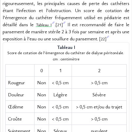
rigoureusement, les principales causes de perte des cathéters 
étant l’infection et l’obstruction. Un score de cotation de 
l’émergence du cathéter fréquemment utilisé en pédiatrie est 
détaillé dans le 
.
 Il est recommandé de faire le 
Tableau I
[21]
pansement de manière stérile 2 à 3 fois par semaine et après une 
exposition à l’eau ou une souillure du pansement. 
[22]
Tableau I
Score de cotation de l’émergence du cathéter de dialyse péritonéale. 
cm : centimètre
0
1
2
Rougeur
Non
< 0,5 cm
> 0,5 cm
Douleur
Non
Légère
Sévère
Œdème
Non
< 0,5 cm
> 0,5 cm et/ou du trajet
Croûte
Non
< 0,5 cm
> 0,5 cm
Suintement
Non
Séreux
purulent