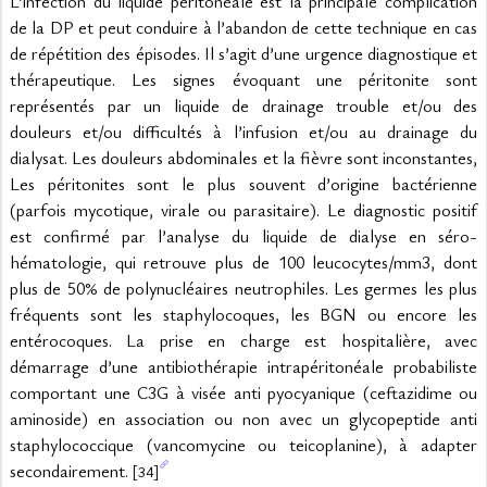
L’infection du liquide péritonéale est la principale complication 
de la DP et peut conduire à l’abandon de cette technique en cas 
de répétition des épisodes. Il s’agit d’une urgence diagnostique et 
thérapeutique. Les signes évoquant une péritonite sont 
représentés par un liquide de drainage trouble et/ou des 
douleurs et/ou difficultés à l’infusion et/ou au drainage du 
dialysat. Les douleurs abdominales et la fièvre sont inconstantes, 
Les péritonites sont le plus souvent d’origine bactérienne 
(parfois mycotique, virale ou parasitaire). Le diagnostic positif 
est confirmé par l’analyse du liquide de dialyse en séro-
hématologie, qui retrouve plus de 100 leucocytes/mm3, dont 
plus de 50% de polynucléaires neutrophiles. Les germes les plus 
fréquents sont les staphylocoques, les BGN ou encore les 
entérocoques. La prise en charge est hospitalière, avec 
démarrage d’une antibiothérapie intrapéritonéale probabiliste 
comportant une C3G à visée anti pyocyanique (ceftazidime ou 
aminoside) en association ou non avec un glycopeptide anti 
staphylococcique (vancomycine ou teicoplanine), à adapter 
secondairement. 
[34]