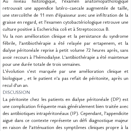
Au niveau histologique, l’examen anatomopathologique 
retrouvait une appendice latéro-caecale augmentée de taille, 
une stercolithe de 11 mm d’épaisseur avec une infiltration de la 
graisse en regard, et l’examen cytobactériologique retrouve une 
culture positive à Escherichia coli et à Streptococcus B.
Vu la non amélioration clinique et la persistance du syndrome 
fébrile, l’antibiothérapie a été relayée par ertapenem, et la 
dialyse péritonéale reprise à petit volume 72 heures après, sans 
avoir recours à l’hémodialyse. L’antibiothérapie a été maintenue 
pour une durée totale de trois semaines.
L’évolution s’est marquée par une amélioration clinique et 
biologique , et le patient n’a pas refait de péritonite, après un 
recul d’un an.
DISCUSSION
La péritonite chez les patients en dialyse péritonéale (DP) est 
une complication fréquente mais généralement bien traitée avec 
des antibiotiques intrapéritonéaux (IP). Cependant, l’appendicite 
aiguë dans ce contexte représente un défi diagnostique majeur 
en raison de l’atténuation des symptômes cliniques propre à la 