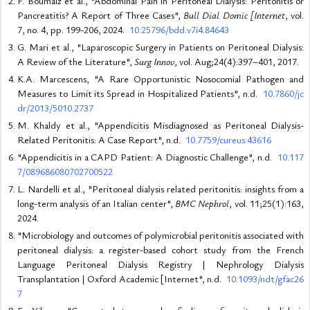
F. Boumaiz et al., "Abdominal Pain in Peritoneal Dialysis: Peritonitis or
Pancreatitis? A Report of Three Cases",
Bull Dial Domic [Internet
, vol.
7, no. 4, pp. 199-206, 2024.
10.25796/bdd.v7i4.84643
G. Mari et al., "Laparoscopic Surgery in Patients on Peritoneal Dialysis:
A Review of the Literature",
Surg Innov
, vol. Aug;24(4):397–401, 2017.
K.A. Marcescens, "A Rare Opportunistic Nosocomial Pathogen and
Measures to Limit its Spread in Hospitalized Patients", n.d.
10.7860/jc
dr/2013/5010.2737
M. Khaldy et al., "Appendicitis Misdiagnosed as Peritoneal Dialysis-
Related Peritonitis: A Case Report", n.d.
10.7759/cureus.43616
"Appendicitis in a CAPD Patient: A Diagnostic Challenge", n.d.
10.117
7/089686080702700522
L. Nardelli et al., "Peritoneal dialysis related peritonitis: insights from a
long-term analysis of an Italian center",
BMC Nephrol
, vol. 11;25(1):163,
2024.
"Microbiology and outcomes of polymicrobial peritonitis associated with
peritoneal dialysis: a register-based cohort study from the French
Language Peritoneal Dialysis Registry | Nephrology Dialysis
Transplantation | Oxford Academic [Internet", n.d.
10.1093/ndt/gfac26
7