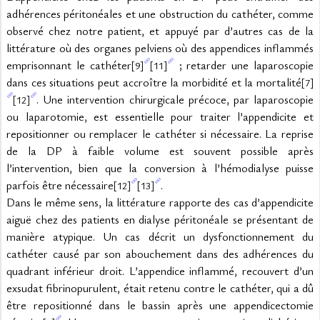
adhérences péritonéales et une obstruction du cathéter, comme 
observé chez notre patient, et appuyé par d’autres cas de la 
littérature où des organes pelviens où des appendices inflammés 
emprisonnant le cathéter
 ; retarder une laparoscopie 
[9]
[11]
dans ces situations peut accroître la morbidité et la mortalité
[7]
. Une intervention chirurgicale précoce, par laparoscopie 
[12]
ou laparotomie, est essentielle pour traiter l’appendicite et 
repositionner ou remplacer le cathéter si nécessaire. La reprise 
de la DP à faible volume est souvent possible après 
l’intervention, bien que la conversion à l’hémodialyse puisse 
parfois être nécessaire
.
[12]
[13]
Dans le même sens, la littérature rapporte des cas d’appendicite 
aiguë chez des patients en dialyse péritonéale se présentant de 
manière atypique. Un cas décrit un dysfonctionnement du 
cathéter causé par son abouchement dans des adhérences du 
quadrant inférieur droit. L’appendice inflammé, recouvert d’un 
exsudat fibrinopurulent, était retenu contre le cathéter, qui a dû 
être repositionné dans le bassin après une appendicectomie 