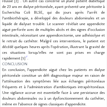
réussie 
. Un autre cas concerne un jeune patient diabétique 
[2]
de 23 ans en dialyse péritonéale, ayant présenté une péritonite à 
Escherichia Coli BLSE, qui dix jours après l’arrêt de 
l’antibiothérapie, a développé des douleurs abdominales et un 
liquide de dialysat trouble. Le scanner révèlait une appendicite 
aiguë perforée avec de multiples abcès et des signes d’occlusion 
intestinale, nécessitant une appendicectomie, une adhésiolyse et 
le retrait du cathéter. Malgré ces interventions, le patient est 
décédé quelques heures après l’opération, illustrant la gravité de 
ces situations lorsqu’elles ne sont pas prises en charge 
rapidement 
.
[5]
CONCLUSION
En conclusion, l’appendicite aiguë chez les patients en dialyse 
péritonéale constitue un défi diagnostique majeur en raison de 
l’atténuation des symptômes liée aux échanges péritonéaux 
fréquents et à l’administration d’antibiotiques intrapéritonéaux. 
Une vigilance accrue est essentielle face à une persistance des 
douleurs abdominales ou à un dysfonctionnement du cathéter, 
même en l’absence de signes classiques d’appendicite.