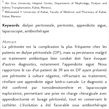
1
Ibn Sina University Hospital Center, Department of Nephrology, Dialysis and
Kidney Transplantation, Rabat, Morocco;
2
Mohammed V University of Rabat, Faculty of Medicine and Pharmacy of Rabat,
Rabat, Morocco
Keywords
: dialyse peritoneale, peritonite, appendicite aigue,
laparoscopie, antibiothérapie
Abstract
La péritonite est la complication la plus fréquente chez les 
patients en dialyse péritonéale (DP), mais sa persistance malgré 
un traitement antibiotique bien conduit doit faire évoquer 
d’autres diagnostics, notamment l’appendicite aiguë. Nous 
rapportons le cas d’un patient de 39 ans en DP ayant présenté 
une péritonite à culture négative, réfractaire au traitement, 
révélant une appendicite aiguë latéro-caecale. Le diagnostic a 
été confirmé par tomodensitométrie et laparoscopie 
exploratrice, permettant une prise en charge chirurgicale avec 
appendicectomie et lavage péritonéal, tout en conservant le 
cathéter. L’évolution a été favorable sous antibiothérapie 