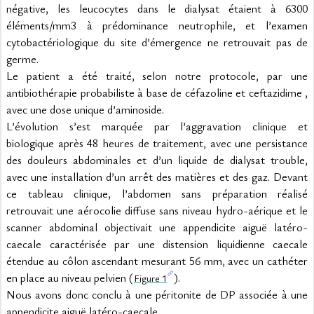
négative, les leucocytes dans le dialysat étaient à 6300 
éléments/mm3 à prédominance neutrophile, et l’examen 
cytobactériologique du site d’émergence ne retrouvait pas de 
germe.
Le patient a été traité, selon notre protocole, par une 
antibiothérapie probabiliste à base de céfazoline et ceftazidime , 
avec une dose unique d’aminoside.
L’évolution s’est marquée par l’aggravation clinique et 
biologique après 48 heures de traitement, avec une persistance 
des douleurs abdominales et d’un liquide de dialysat trouble, 
avec une installation d’un arrêt des matières et des gaz. Devant 
ce tableau clinique, l’abdomen sans préparation réalisé 
retrouvait une aérocolie diffuse sans niveau hydro-aérique et le 
scanner abdominal objectivait une appendicite aiguë latéro-
caecale caractérisée par une distension liquidienne caecale 
étendue au côlon ascendant mesurant 56 mm, avec un cathéter 
en place au niveau pelvien (
).
Figure 1
Nous avons donc conclu à une péritonite de DP associée à une 
appendicite aiguë latéro-caecale