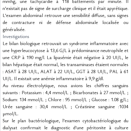
mmhg, une tachycardie à 118 battements par minute. Il 
n’existait pas de signe de surcharge clinique et il était apyrétique. 
L’examen abdominal retrouve une sensibilité diffuse, sans signes 
de contracture ni de défense abdominale localisée ou 
généralisée.
Investigations
Le bilan biologique retrouvait un syndrome inflammatoire avec 
une hyperleucocytose à 13,6 G/L à prédominance neutrophile et 
une CRP à 190 mg/l. La lipasémie était négative à 20 UI/L, le 
bilan hépatique était normal, les transaminases étaient normales 
: ASAT à 28 UI/L, ALAT à 22 UI/L, GGT à 28 UI/L, PAL à 61 
UI/L. Il existait une anémie inflammatoire à 9,9 g/dl.
Au niveau électrolytique, nous avions les chiffres sanguins 
suivants : Potassium : 4,4 mmol/L ; Bicarbonates à 27 mmol/L ; 
Sodium: 134 mmol/L ; Chlore : 95 mmol/L ; Glucose : 1.08 g/L; 
Urée sanguine : 30,4 mmol/L ; Créatinine sanguine :1034 
µmol/L.
Sur le plan bactériologique, l’examen cytobactériologique du 
dialysat confirmait le diagnostic d’une péritonite à culture 