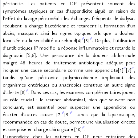
péritonite. Les patients en DP présentent souvent des 
symptômes atypiques en cas d’appendicite aiguë, en raison de 
l’effet du lavage péritonéal : les échanges fréquents de dialysat 
réduisent la charge bactérienne et retardent la formation d’un 
abcès, masquant ainsi les signes typiques tels que la douleur 
localisée ou la sensibilité au rebond
. De plus, l’utilisation 
[4]
[5]
d’antibiotiques IP modifie la réponse inflammatoire et retarde le 
diagnostic [5,6]. Une persistance de la douleur abdominale 
malgré 48 heures de traitement antibiotique adéquat peut 
indiquer une cause secondaire comme une appendicite
, 
[1]
[7]
tandis qu’une péritonite polymicrobienne impliquant des 
organismes entériques ou anaérobies constitue un autre signe 
d’alerte 
. Dans ces cas, les examens complémentaires jouent 
[8]
un rôle crucial : le scanner abdominal, bien que souvent non 
concluant, est essentiel pour suspecter une appendicite ou 
écarter d’autres causes 
, tandis que la laparoscopie, 
[7]
[9]
recommandée en cas de doute, permet une visualisation directe 
et une prise en charge chirurgicale 
.
[10]
L’appendicite chez les patients en DP peut entraîner des 