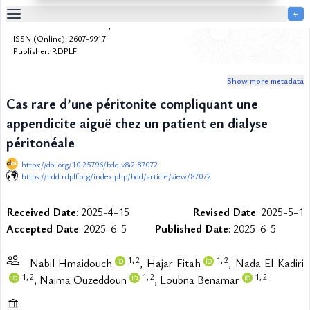
￩
Bulletin de la Dialyse à Domicile
Table
ISSN (Online): 2607-9917
Of
Publisher: RDPLF
Content
Show more metadata
List
of
Cas rare d’une péritonite compliquant une
Media
appendicite aiguë chez un patient en dialyse
List
of
péritonéale
Tables
https://doi.org/10.25796/bdd.v8i2.87072
Metrics
https://bdd.rdplf.org/index.php/bdd/article/view/87072
References
Received Date
: 2025-4-15
Revised Date
: 2025-5-1
Contributors
Accepted Date
: 2025-6-5
Published Date
: 2025-6-5
1,
2
1,
2
Nabil Hmaidouch
, Hajar Fitah
, Nada El Kadiri
1,
2
1,
2
1,
2
, Naima Ouzeddoun
, Loubna Benamar